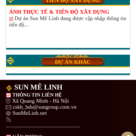
TIẾN ĐỘ XÂY DỰNG
ẢNH THỰC TẾ & TIẾN ĐỘ XÂY DỰNG
Dự án Sun Mê Linh đang được cập nhập thông tin
tiến độ...
DỰ ÁN KHÁC
SUN MÊ LINH
THÔNG TIN LIÊN HỆ
Xã Quang Minh - Hà Nội
cskh_bds@sungroup.com.vn
SunMeLinh.net
___________________________________