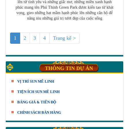
lên từ tình yêu và những giấc mơ, những miền xanh hạnh
phúc mang tên Phú Thịnh Green Park được kiến tạo từ khát
vọng, gieo những hạt mầm hạnh phúc lên những căn hộ để
nâng niu những giá trị tươi đẹp của cuộc sống
1
2
3
4
Trang kế >
THÔNG TIN DỰ ÁN
VỊ TRÍ SUN MÊ LINH
TIỆN ÍCH SUN MÊ LINH
BẢNG GIÁ & TIẾN ĐỘ
CHÍNH SÁCH BÁN HÀNG