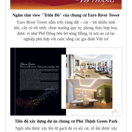
Ngắm tầm view "Triệu Đô" của chung cư Euro River Tower
Euro River Tower nằm trên vùng đất – cát – lợi nhiều sinh
khí, cây cỏ tốt tươi, chim muông quy tụ, phong thủy hợp hòa,
được ví như Phố Đông bên bờ sông Hồng, là nơi an cư lạc
nghiệp phù hợp với cuộc sống các gia đình Việt trẻ
Tiến độ xây dựng dự án chung cư Phú Thịnh Green Park
Ngôi nhà được xây lên từ gạch đá và sỏi cát, tổ ấm được xây