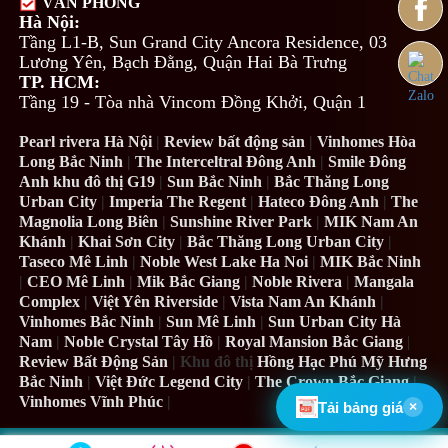
VĂN PHÒNG
Hà Nội:
Tầng L1-B, Sun Grand City Ancora Residence, 03
Lương Yên, Bạch Đằng, Quận Hai Bà Trưng
TP. HCM:
Tầng 19 - Tòa nhà Vincom Đồng Khởi, Quận 1
Pearl rivera Hà Nội
|
Review bất động sản
|
Vinhomes Hòa
Long Bắc Ninh
|
The Interceltral Đông Anh
|
Smile Đông
Anh khu đô thị G19
|
Sun Bắc Ninh
|
Bắc Thăng Long
Urban City
|
Imperia The Regent
|
Hateco Đông Anh
|
The
Magnolia Long Biên
|
Sunshine River Park
|
MIK Nam An
Khánh
|
Khai Sơn City
|
Bắc Thăng Long Urban City
|
Taseco Mê Linh
|
Noble West Lake Ha Noi
|
MIK Bắc Ninh
|
CEO Mê Linh
|
Mik Bắc Giang
|
Noble Rivera
|
Mangala
Complex
|
Việt Yên Riverside
|
Vista Nam An Khánh
|
Vinhomes Bắc Ninh
|
Sun Mê Linh
|
Sun Urban City Hà
Nam
|
Noble Crystal Tây Hồ
|
Royal Mansion Bắc Giang
|
Review Bất Động Sản
| Khu đô thị
Hồng Hạc Phú Mỹ Hưng
Bắc Ninh
|
Việt Đức Legend City
|
The Crown Bắc Giang
|
Vinhomes Vĩnh Phúc
|
Tải bảng giá
×
©SunMeLinh.Net™