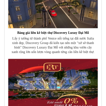
Bảng giá liền kề biệt thự Discovery Luxuy Đại Mỗ
Lấy ý tưởng từ thành phố Venice nổi tiếng tại đất nước Italia
xinh đẹp, Discovery Group đã kiến tạo nên một “xứ sở thanh
bình” Discovery Luxury Đại Mỗ với những khu vườn cây
xanh rộng lớn uốn lượn vòng quanh từng căn liền kề biệt thự.