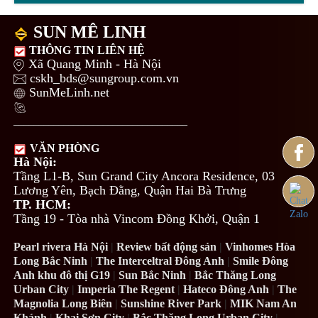
SUN MÊ LINH
THÔNG TIN LIÊN HỆ
Xã Quang Minh - Hà Nội
cskh_bds@sungroup.com.vn
SunMeLinh.net
___________________________________
VĂN PHÒNG
Hà Nội:
Tầng L1-B, Sun Grand City Ancora Residence, 03
Lương Yên, Bạch Đằng, Quận Hai Bà Trưng
TP. HCM:
Tầng 19 - Tòa nhà Vincom Đồng Khởi, Quận 1
Pearl rivera Hà Nội
|
Review bất động sản
|
Vinhomes Hòa
Long Bắc Ninh
|
The Interceltral Đông Anh
|
Smile Đông
Anh khu đô thị G19
|
Sun Bắc Ninh
|
Bắc Thăng Long
Urban City
|
Imperia The Regent
|
Hateco Đông Anh
|
The
Magnolia Long Biên
|
Sunshine River Park
|
MIK Nam An
Khánh
|
Khai Sơn City
|
Bắc Thăng Long Urban City
|