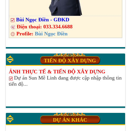
Bùi Ngọc Điền - GĐKD
Điện thoại:
033.334.6688
Profile:
Bùi Ngọc Điền
TIẾN ĐỘ XÂY DỰNG
ẢNH THỰC TẾ & TIẾN ĐỘ XÂY DỰNG
Dự án Sun Mê Linh đang được cập nhập thông tin
tiến độ...
DỰ ÁN KHÁC