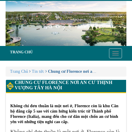
TRANG CHỦ
Toggle
navigatio
Trang Chủ
Tin tức
Chung cư Florence nơi an cư thịnh vượng Tây
CHUNG CƯ FLORENCE NƠI AN CƯ THỊNH
VƯỢNG TÂY HÀ NỘI
Không chỉ đơn thuần là một nơi ở, Florence còn là khu Căn
hộ đẳng cấp 5 sao với cảm hứng kiến trúc từ Thành phố
Florence (Italia), mang đến cho cư dân một chốn an cư bình
yên với những tiện nghi cao cấp.
Không chỉ đơn thuần là một nơi ở, Florence còn là