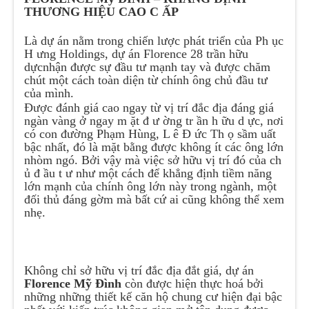
THƯƠNG HIỆU CAO C ẤP
Là dự án nằm trong chiến lược phát triển của Ph ục
H ưng Holdings, dự án Florence 28 trần hữu
dựcnhận được sự đầu tư mạnh tay và được chăm
chút một cách toàn diện từ chính ông chủ đầu tư
của mình.
Được đánh giá cao ngay từ vị trí đắc địa đáng giá
ngàn vàng ở ngay m ặt đ ư ờng tr ần h ữu d ực, nơi
có con đường Phạm Hùng, L ê Đ ức Th ọ sầm uất
bậc nhất, đó là mặt bằng được không ít các ông lớn
nhòm ngó. Bởi vậy mà việc sở hữu vị trí đó của ch
ủ đ ầu t ư như một cách để khẳng định tiềm năng
lớn mạnh của chính ông lớn này trong ngành, một
đối thủ đáng gờm mà bất cứ ai cũng không thể xem
nhẹ.
Không chỉ sở hữu vị trí đắc địa đắt giá, dự án
Florence Mỹ Đình
còn được hiện thực hoá bởi
những những thiết kế căn hộ chung cư hiện đại bậc