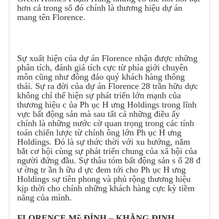
hơn cả trong số đó chính là thương hiệu dự án
mang tên Florence.
Sự xuất hiện của dự án Florence nhận được những
phân tích, đánh giá tích cực từ phía giới chuyên
môn cũng như đông đảo quý khách hàng thông
thái. Sự ra đời của dự án Florence 28 trần hữu dực
không chỉ thể hiện sự phát triển lớn mạnh của
thương hiệu c ủa Ph ục H ưng Holdings trong lĩnh
vực bất động sản mà sau tất cả những điều ấy
chính là những nước cờ quan trọng trong các tính
toán chiến lược từ chính ông lớn Ph ục H ưng
Holdings. Đó là sự thức thời với xu hướng, nắm
bắt cơ hội cùng sự phát triển chung của xã hội của
người đứng đầu. Sự thâu tóm bất động sản s ố 28 đ
ư ờng tr ần h ữu d ực đem tới cho Ph ục H ưng
Holdings sự tiên phong và phủ rộng thương hiệu
kịp thời cho chính những khách hàng cực kỳ tiềm
năng của mình.
FLORENCE Mỹ ĐÌNH – KHẲNG ĐỊNH