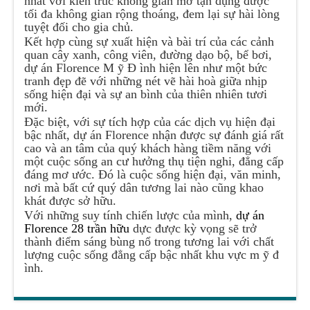
nhất với kiến trúc không gian mở tận dụng được
tối đa không gian rộng thoáng, đem lại sự hài lòng
tuyệt đối cho gia chủ.
Kết hợp cùng sự xuất hiện và bài trí của các cảnh
quan cây xanh, công viên, đường dạo bộ, bể bơi,
dự án Florence M ỹ Đ ình hiện lên như một bức
tranh đẹp đẽ với những nét vẽ hài hoà giữa nhịp
sống hiện đại và sự an bình của thiên nhiên tươi
mới.
Đặc biệt, với sự tích hợp của các dịch vụ hiện đại
bậc nhất, dự án Florence nhận được sự đánh giá rất
cao và an tâm của quý khách hàng tiềm năng với
một cuộc sống an cư hưởng thụ tiện nghi, đẳng cấp
đáng mơ ước. Đó là cuộc sống hiện đại, văn minh,
nơi mà bất cứ quý dân tương lai nào cũng khao
khát được sở hữu.
Với những suy tính chiến lược của mình,
dự án
Florence 28 trần hữu
dực được kỳ vọng sẽ trở
thành điểm sáng bùng nổ trong tương lai với chất
lượng cuộc sống đẳng cấp bậc nhất khu vực m ỹ đ
ình.