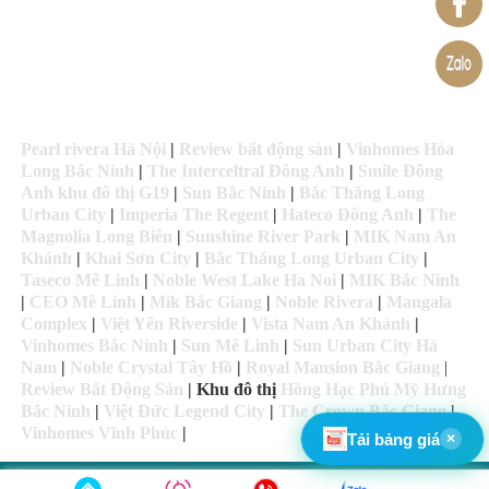
Hà Nội:
Tầng L1-B, Sun Grand City Ancora Residence, 03
Lương Yên, Bạch Đằng, Quận Hai Bà Trưng
TP. HCM:
Tầng 19 - Tòa nhà Vincom Đồng Khởi, Quận 1
Pearl rivera Hà Nội
|
Review bất động sản
|
Vinhomes Hòa
Long Bắc Ninh
|
The Interceltral Đông Anh
|
Smile Đông
Anh khu đô thị G19
|
Sun Bắc Ninh
|
Bắc Thăng Long
Urban City
|
Imperia The Regent
|
Hateco Đông Anh
|
The
Magnolia Long Biên
|
Sunshine River Park
|
MIK Nam An
Khánh
|
Khai Sơn City
|
Bắc Thăng Long Urban City
|
Taseco Mê Linh
|
Noble West Lake Ha Noi
|
MIK Bắc Ninh
|
CEO Mê Linh
|
Mik Bắc Giang
|
Noble Rivera
|
Mangala
Complex
|
Việt Yên Riverside
|
Vista Nam An Khánh
|
Vinhomes Bắc Ninh
|
Sun Mê Linh
|
Sun Urban City Hà
Nam
|
Noble Crystal Tây Hồ
|
Royal Mansion Bắc Giang
|
Review Bất Động Sản
| Khu đô thị
Hồng Hạc Phú Mỹ Hưng
Bắc Ninh
|
Việt Đức Legend City
|
The Crown Bắc Giang
|
Vinhomes Vĩnh Phúc
|
Tải bảng giá
×
©SunMeLinh.Net™