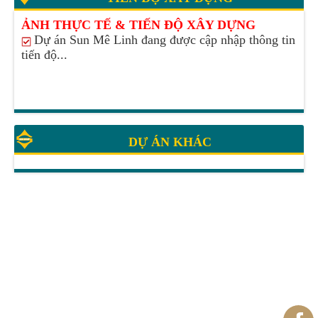
ẢNH THỰC TẾ & TIẾN ĐỘ XÂY DỰNG
Dự án Sun Mê Linh đang được cập nhập thông tin
tiến độ...
DỰ ÁN KHÁC
SUN MÊ LINH
THÔNG TIN LIÊN HỆ
Xã Quang Minh - Hà Nội
cskh_bds@sungroup.com.vn
SunMeLinh.net
___________________________________
VĂN PHÒNG