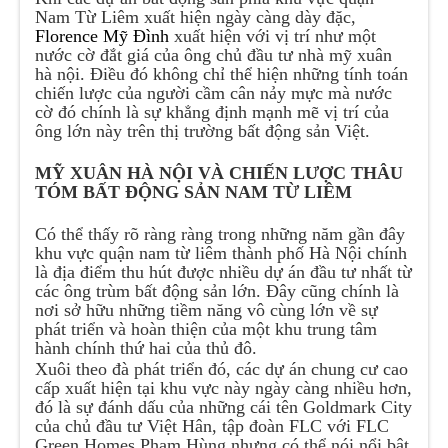
Nam Từ Liêm xuất hiện ngày càng dày đặc,
Florence Mỹ Đình
xuất hiện với vị trí như một
nước cờ đắt giá của ông chủ đầu tư nhà mỹ xuân
hà nội. Điều đó không chỉ thể hiện những tính toán
chiến lược của người cầm cân nảy mực mà nước
cờ đó chính là sự khẳng định mạnh mẽ vị trí của
ông lớn này trên thị trường bất động sản Việt.
MỸ XUÂN HÀ NỘI VÀ CHIẾN LƯỢC THÂU
TÓM BẤT ĐỘNG SẢN NAM TỪ LIÊM
Có thể thấy rõ ràng ràng trong những năm gần đây
khu vực quận nam từ liêm thành phố Hà Nội chính
là địa điểm thu hút được nhiều dự án đầu tư nhất từ
các ông trùm bất động sản lớn. Đây cũng chính là
nơi sở hữu những tiềm năng vô cùng lớn về sự
phát triển và hoàn thiện của một khu trung tâm
hành chính thứ hai của thủ đô.
Xuôi theo đà phát triển đó, các dự án chung cư cao
cấp xuất hiện tại khu vực này ngày càng nhiều hơn,
đó là sự đánh dấu của những cái tên Goldmark City
của chủ đầu tư Việt Hân, tập đoàn FLC với FLC
Green Homes Phạm Hùng nhưng có thể nói nổi bật