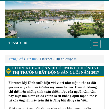
TRANG CHỦ
Toggle
navigatio
Trang Chủ
Tin tức
Florence - Dự án được mong chờ nhất thị trư
FLORENCE - DỰ ÁN ĐƯỢC MONG CHỜ NHẤT
THỊ TRƯỜNG BẤT ĐỘNG SẢN CUỐI NĂM 2017
Florence Mỹ Đình xuất hiện với vị trí như một nước cờ đắt
giá của ông chủ đầu tư nhà mỹ xuân hà nội. Điều đó không
chỉ thể hiện những tính toán chiến lược của người cầm cân
nảy mực mà nước cờ đó chính là sự khẳng định mạnh mẽ vị
trí của ông lớn này trên thị trường bất động sản Việt.
Khi các dự án bất động sản phía khu vực quận