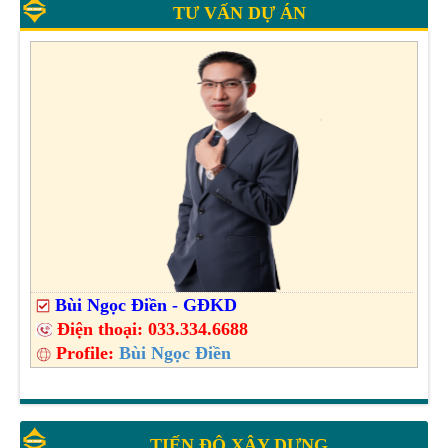
TƯ VẤN DỰ ÁN
Bùi Ngọc Điền - GĐKD
Điện thoại:
033.334.6688
Profile:
Bùi Ngọc Điền
TIẾN ĐỘ XÂY DỰNG