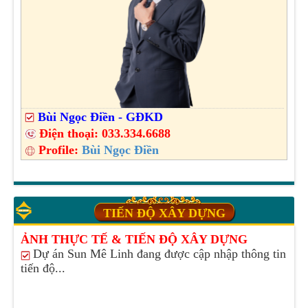
Bùi Ngọc Điền - GĐKD
Điện thoại:
033.334.6688
Profile:
Bùi Ngọc Điền
TIẾN ĐỘ XÂY DỰNG
ẢNH THỰC TẾ & TIẾN ĐỘ XÂY DỰNG
Dự án Sun Mê Linh đang được cập nhập thông tin
tiến độ...