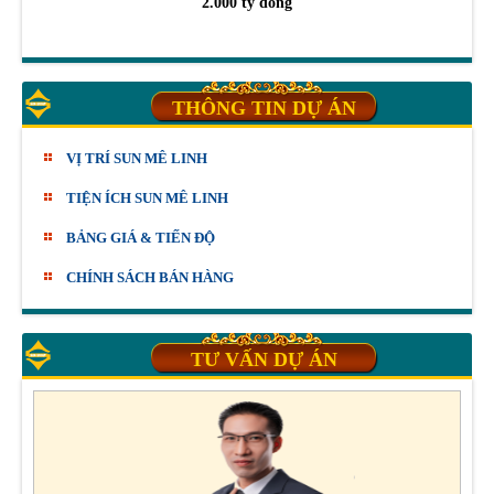
2.000 tỷ đồng
THÔNG TIN DỰ ÁN
VỊ TRÍ SUN MÊ LINH
TIỆN ÍCH SUN MÊ LINH
BẢNG GIÁ & TIẾN ĐỘ
CHÍNH SÁCH BÁN HÀNG
TƯ VẤN DỰ ÁN