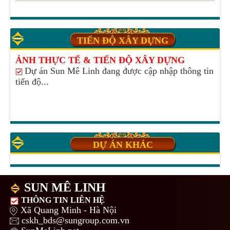
TIẾN ĐỘ XÂY DỰNG
ẢNH THỰC TẾ & TIẾN ĐỘ XÂY DỰNG
Dự án Sun Mê Linh đang được cập nhập thông tin
tiến độ...
DỰ ÁN KHÁC
SUN MÊ LINH
THÔNG TIN LIÊN HỆ
Xã Quang Minh - Hà Nội
cskh_bds@sungroup.com.vn