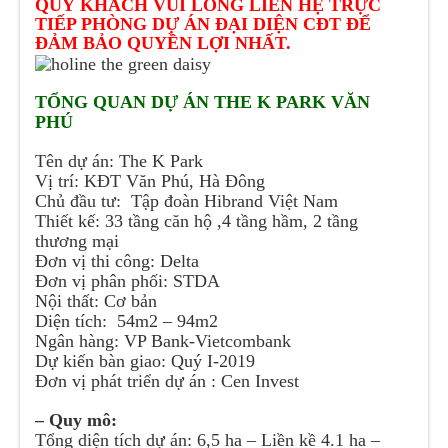
QUÝ KHÁCH VUI LÒNG LIÊN HỆ TRỰC
TIẾP PHÒNG DỰ ÁN ĐẠI DIỆN CĐT ĐỂ
ĐẢM BẢO QUYỀN LỢI NHẤT.
TỔNG QUAN DỰ ÁN THE K PARK VĂN
PHÚ
Tên dự án: The K Park
Vị trí: KĐT Văn Phú, Hà Đông
Chủ đầu tư: Tập đoàn Hibrand Việt Nam
Thiết kế: 33 tầng căn hộ ,4 tầng hầm, 2 tầng
thương mại
Đơn vị thi công: Delta
Đơn vị phân phối: STDA
Nội thất: Cơ bản
Diện tích: 54m2 – 94m2
Ngân hàng: VP Bank-Vietcombank
Dự kiến bàn giao: Quý I-2019
Đơn vị phát triển dự án : Cen Invest
– Quy mô:
Tổng diện tích dự án: 6,5 ha – Liền kề 4.1 ha –