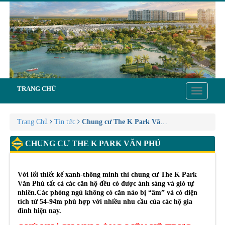
TRANG CHỦ
Toggle
navigatio
Trang Chủ
Tin tức
Chung cư The K Park Văn Phú
CHUNG CƯ THE K PARK VĂN PHÚ
Với lối thiết kế xanh-thông minh thì chung cư The K Park
Văn Phú tất cả các căn hộ đều có được ánh sáng và gió tự
nhiên.Các phòng ngủ không có căn nào bị “âm” và có diện
tích từ 54-94m phù hợp với nhiều nhu cầu của các hộ gia
đình hiện nay.