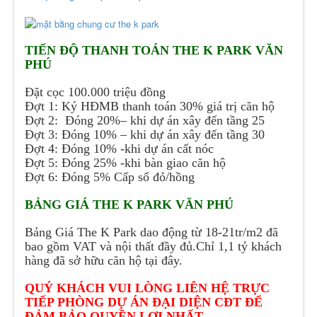
TIẾN ĐỘ THANH TOÁN THE K PARK VĂN
PHÚ
Đặt cọc 100.000 triệu đồng
Đợt 1: Ký HĐMB thanh toán 30% giá trị căn hộ
Đợt 2: Đóng 20%– khi dự án xây đến tầng 25
Đợt 3: Đóng 10% – khi dự án xây đến tầng 30
Đợt 4: Đóng 10% -khi dự án cất nóc
Đợt 5: Đóng 25% -khi bàn giao căn hộ
Đợt 6: Đóng 5% Cấp sổ đỏ/hồng
BẢNG GIÁ THE K PARK VĂN PHÚ
Bảng Giá The K Park dao động từ 18-21tr/m2 đã
bao gồm VAT và nội thất đầy đủ.Chỉ 1,1 tỷ khách
hàng đã sở hữu căn hộ tại đây.
QUÝ KHÁCH VUI LÒNG LIÊN HỆ TRỰC
TIẾP PHÒNG DỰ ÁN ĐẠI DIỆN CĐT ĐỂ
ĐẢM BẢO QUYỀN LỢI NHẤT.