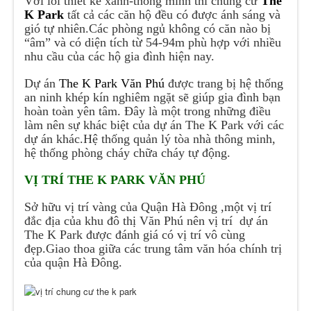
Với lối thiết kế xanh-thông minh thì chung cư
The
K Park
tất cả các căn hộ đều có được ánh sáng và
gió tự nhiên.Các phòng ngủ không có căn nào bị
“âm” và có diện tích từ 54-94m phù hợp với nhiều
nhu cầu của các hộ gia đình hiện nay.
Dự án
The K Park Văn Phú
được trang bị hệ thống
an ninh khép kín nghiêm ngặt sẽ giúp gia đình bạn
hoàn toàn yên tâm. Đây là một trong những điều
làm nên sự khác biệt của dự án The K Park với các
dự án khác.Hệ thống quản lý tòa nhà thông minh,
hệ thống phòng cháy chữa cháy tự động.
VỊ TRÍ THE K PARK VĂN PHÚ
Sở hữu vị trí vàng của Quận Hà Đông ,một vị trí
đắc địa của khu đô thị Văn Phú nên vị trí dự án
The K Park được đánh giá có vị trí vô cùng
đẹp.Giao thoa giữa các trung tâm văn hóa chính trị
của quận Hà Đông.