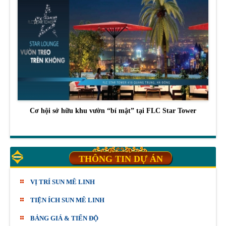
Cơ hội sở hữu khu vườn “bí mật” tại FLC Star Tower
THÔNG TIN DỰ ÁN
VỊ TRÍ SUN MÊ LINH
TIỆN ÍCH SUN MÊ LINH
BẢNG GIÁ & TIẾN ĐỘ