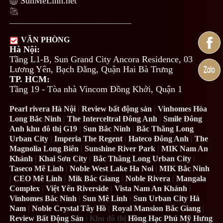
SunMeLinh.net
___________________________________
VĂN PHÒNG
Hà Nội:
Tầng L1-B, Sun Grand City Ancora Residence, 03
Lương Yên, Bạch Đằng, Quận Hai Bà Trưng
TP. HCM:
Tầng 19 - Tòa nhà Vincom Đồng Khởi, Quận 1
Pearl rivera Hà Nội
|
Review bất động sản
|
Vinhomes Hòa
Long Bắc Ninh
|
The Interceltral Đông Anh
|
Smile Đông
Anh khu đô thị G19
|
Sun Bắc Ninh
|
Bắc Thăng Long
Urban City
|
Imperia The Regent
|
Hateco Đông Anh
|
The
Magnolia Long Biên
|
Sunshine River Park
|
MIK Nam An
Khánh
|
Khai Sơn City
|
Bắc Thăng Long Urban City
|
Taseco Mê Linh
|
Noble West Lake Ha Noi
|
MIK Bắc Ninh
|
CEO Mê Linh
|
Mik Bắc Giang
|
Noble Rivera
|
Mangala
Complex
|
Việt Yên Riverside
|
Vista Nam An Khánh
|
Vinhomes Bắc Ninh
|
Sun Mê Linh
|
Sun Urban City Hà
Nam
|
Noble Crystal Tây Hồ
|
Royal Mansion Bắc Giang
|
Review Bất Động Sản
| Khu đô thị
Hồng Hạc Phú Mỹ Hưng