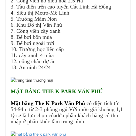
2. Công viên hồ điều hòa 2.5 Ha
3. Tàu điện trên cao tuyến Cát Linh Hà Đông
4. Siêu thị Metro-Mê Linh
5. Trường Mầm Non
6. Khu Đô thị Văn Phú
7. Công viên cây xanh
8. Bể bơi bốn mùa
9. Bể bơi ngoài trời
10. Trường học liên cấp
11. cây xanh 4 mùa
12. cổng chào dự án
13. An ninh 24/24
MẶT BẰNG THE K PARK VĂN PHÚ
Mặt bằng The K Park Văn Phú
có diện tích từ
54-94m từ 2-3 phòng ngủ.Với mức giá khoảng 1,1
tỷ sẽ là lựa chọn củadđa phần khách hàng có thu
nhập ở phân khúc tầm trung bình.